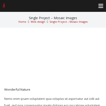
Single Project – Mosaic Images
Home
Web design
Single Project – Mosaic Images
Wonderful Nature
Nemo enim ipsam voluptatem quia voluptas sit aspernatur aut odit aut
fugit, sed quia consequuntur magni dolores eos qui ratione voluptatem