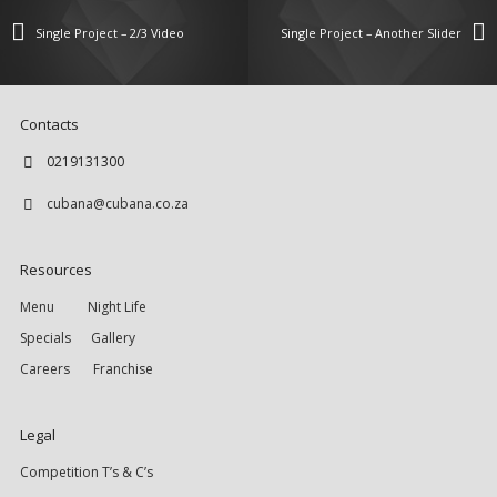
Single Project – 2/3 Video
Single Project – Another Slider
Contacts
0219131300
cubana@cubana.co.za
Resources
Menu
Night Life
Specials
Gallery
Careers
Franchise
Legal
Competition T’s & C’s